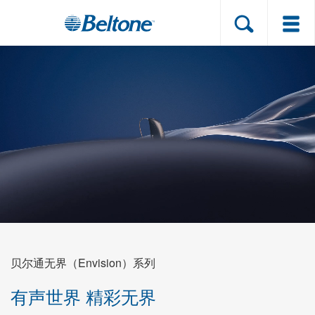
助听器产品
产品支持
关于听力损失
关于贝尔通
线上测听
贝尔通无界（Envision）系列
门店位置
有声世界 精彩无界