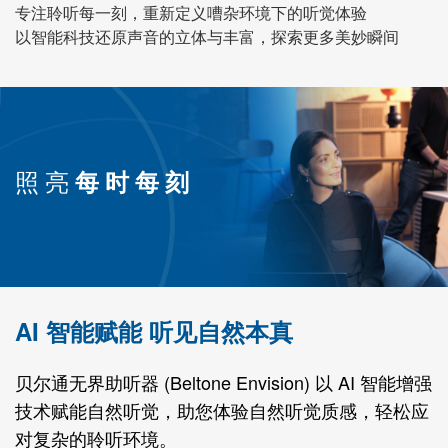
专注聆听每一刻，重新定义嘈杂环境下的听觉体验
Blog
以智能科技还原声音的立体与丰富，探索更多美妙瞬间
International
Australia
Brazil
照亮
每时每刻
Canada
Danmark
Deutschland
España
France
India
International
Italia
AI 智能赋能 听见自然本真
Latinoamérica
Netherlands
贝尔通无界助听器 (Beltone Envision) 以 AI 智能增强
New Zealand
suisse
技术赋能自然听觉，助您体验自然听觉质感，轻松应
对复杂的聆听环境。
Sverige
USA