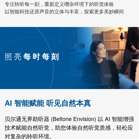
专注聆听每一刻，重新定义嘈杂环境下的听觉体验
Blog
以智能科技还原声音的立体与丰富，探索更多美妙瞬间
International
Australia
Brazil
照亮
每时每刻
Canada
Danmark
Deutschland
España
France
India
International
Italia
AI 智能赋能 听见自然本真
Latinoamérica
Netherlands
贝尔通无界助听器 (Beltone Envision) 以 AI 智能增强
New Zealand
suisse
技术赋能自然听觉，助您体验自然听觉质感，轻松应
对复杂的聆听环境。
Sverige
USA