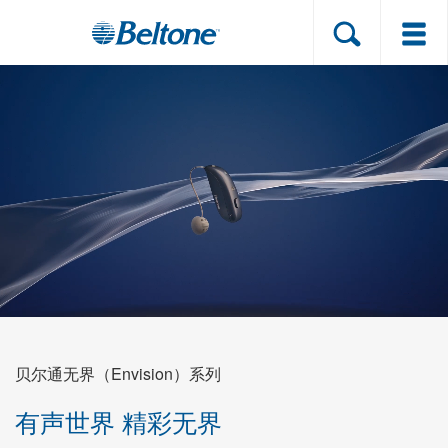
助听器产品
产品支持
关于听力损失
关于贝尔通
线上测听
贝尔通无界（Envision）系列
门店位置
有声世界 精彩无界